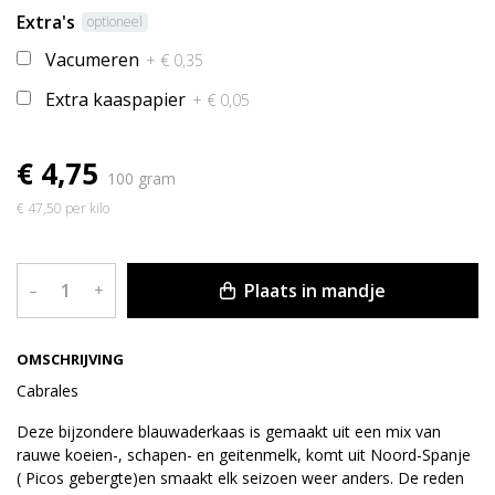
Extra's
optioneel
Vacumeren
+ € 0,35
Extra kaaspapier
+ € 0,05
€ 4,75
100 gram
€ 47,50 per kilo
Plaats in mandje
–
+
OMSCHRIJVING
Cabrales
Deze bijzondere blauwaderkaas is gemaakt uit een mix van
rauwe koeien-, schapen- en geitenmelk, komt uit Noord-Spanje
( Picos gebergte)en smaakt elk seizoen weer anders. De reden