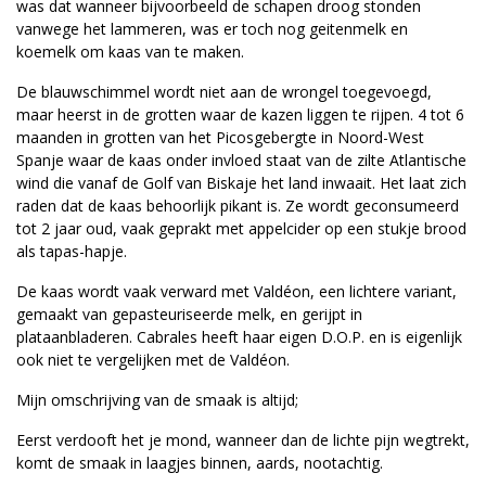
was dat wanneer bijvoorbeeld de schapen droog stonden
vanwege het lammeren, was er toch nog geitenmelk en
koemelk om kaas van te maken.
De blauwschimmel wordt niet aan de wrongel toegevoegd,
maar heerst in de grotten waar de kazen liggen te rijpen. 4 tot 6
maanden in grotten van het Picosgebergte in Noord-West
Spanje waar de kaas onder invloed staat van de zilte Atlantische
wind die vanaf de Golf van Biskaje het land inwaait. Het laat zich
raden dat de kaas behoorlijk pikant is. Ze wordt geconsumeerd
tot 2 jaar oud, vaak geprakt met appelcider op een stukje brood
als tapas-hapje.
De kaas wordt vaak verward met Valdéon, een lichtere variant,
gemaakt van gepasteuriseerde melk, en gerijpt in
plataanbladeren. Cabrales heeft haar eigen D.O.P. en is eigenlijk
ook niet te vergelijken met de Valdéon.
Mijn omschrijving van de smaak is altijd;
Eerst verdooft het je mond, wanneer dan de lichte pijn wegtrekt,
komt de smaak in laagjes binnen, aards, nootachtig.