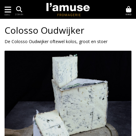
MAND
ZOEKEN
MENU
Colosso Oudwijker
De Colosso Oudwijker oftewel kolos, groot en stoer