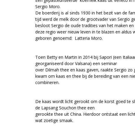
Een gepasteuriseerde koemelk kaas uit Veneto in 
Sergio Moro.
De boerderij is al sinds 1930 in het bezit van de fa
tijd werd de melk door de grootvader van Sergio g
besloot Sergio de oude tradities van het maken en 
deze regio weer nieuw leven in te blazen en aldus 
geboren genoemd: Latteria Moro.
Toen Betty en Martin in 2014 bij Sapori (een Ital
georganiseerd door Valsana) een seminar
over Dilmah thee en kaas gaven, raakte Sergio zo g
kwam om kaas en thee bij de bereiding van een ni
combineren.
De kaas wordt licht gerookt om de korst goed te slu
de Lapsang Souchon thee een
gerookte thee uit China. Hierdoor ontstaat een lic
wat zoetige smaak.