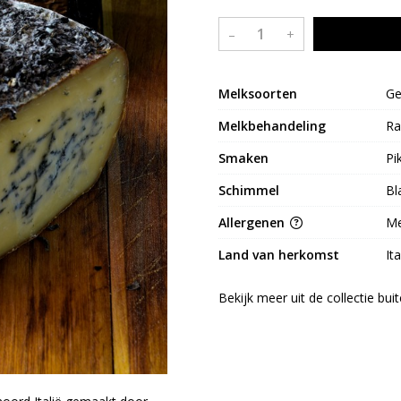
–
+
Melksoorten
Ge
Melkbehandeling
Ra
Smaken
Pi
Schimmel
Bl
Allergenen
Me
Land van herkomst
Ita
Bekijk meer uit de collectie bu