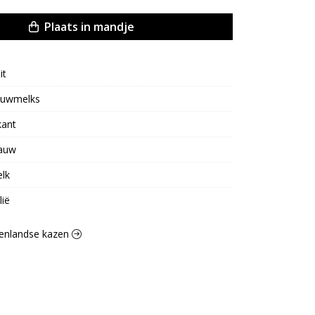
Plaats in mandje
it
uwmelks
kant
auw
lk
lië
itenlandse kazen