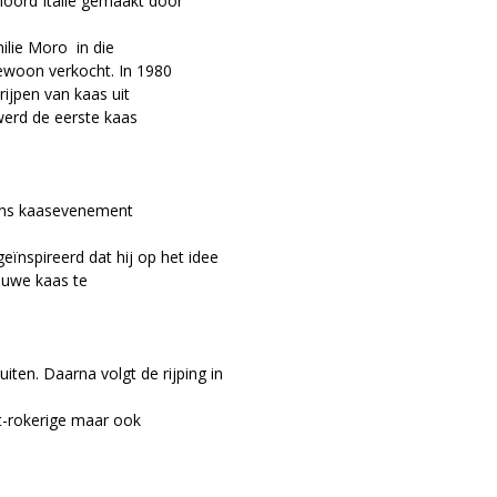
noord Italië gemaakt door
milie Moro in die
ewoon verkocht. In 1980
rijpen van kaas uit
werd de eerste kaas
iaans kaasevenement
eïnspireerd dat hij op het idee
euwe kaas te
iten. Daarna volgt de rijping in
ht-rokerige maar ook