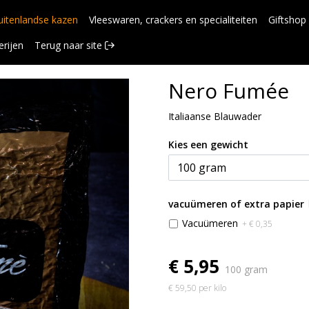
uitenlandse kazen
Vleeswaren, crackers en specialiteiten
Giftshop
erijen
Terug naar site 
Nero Fumée
Italiaanse Blauwader
Kies een gewicht
vacuümeren of extra papier
Vacuümeren
+ € 0,35
€ 5,95
100 gram
€ 59,50 per kilo