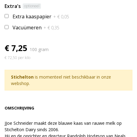
Extra's
optioneel
Extra kaaspapier
+ € 0,05
Vacuümeren
+ € 0,35
€ 7,25
100 gram
€ 72,50 per kilo
Stichelton
is momenteel niet beschikbaar in onze
webshop.
OMSCHRIJVING
JJoe Schneider maakt deze blauwe kaas van rauwe melk op
Stichelton Dairy sinds 2006.
Hij en de oprichter en directeur Randolph Hodgson van Neals