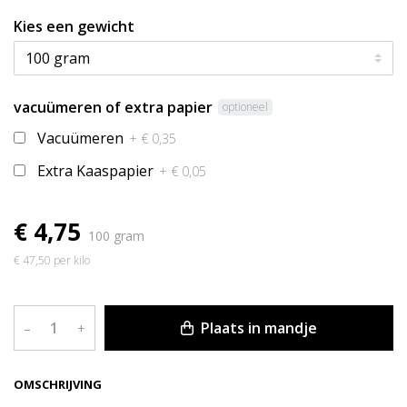
Kies een gewicht
vacuümeren of extra papier
optioneel
Vacuümeren
+ € 0,35
Extra Kaaspapier
+ € 0,05
€ 4,75
100 gram
€ 47,50 per kilo
Plaats in mandje
–
+
OMSCHRIJVING