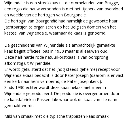
Wijnendale is een streekkaas uit de ommelanden van Brugge,
een regio die nauw verbonden is met het tijdperk van overvloed
en weelde van de hertogen van Bourgondië.
De hertogin van Bourgondië had namelijk de gewoonte haar
jachtpartijen te organiseren op het Belgisch domein van het
kasteel van Wijnendale, waarnaar de kaas is genoemd.
De geschiedenis van Wijnendale als ambachtelijk gemaakte
kaas begint officieel pas in 1930 maar is al eeuwen oud.
Deze half-harde rode natuurkorstkaas is van oorsprong
afkomstig uit Wijnendale.
Er wordt gefluisterd dat het (nog steeds geheime) recept voor
Wijnendalekaas bedacht is door Pater Joseph (daarom is er vast
een kerk naar hem vernoemd; de Pater Josephkerk!).
Sinds 1930 echter wordt deze kaas helaas niet meer in
Wijnendale geproduceerd. De productie is overgenomen door
de kaasfabriek in Passendale waar ook de kaas van die naam
gemaakt wordt.
Mild van smaak met die typische trappisten-kaas smaak.